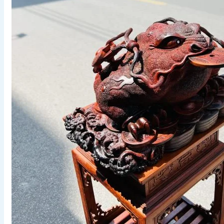
Tranh vẽ
Ảnh meme
Sticker
Giới thiệu
Liên hệ
Chính Sách Bảo Mật
Chính Sách Đổi Trả
Chính Sách Vận Chuyển Và Đổi Trả
Điều Khoản & Chính Sách
Ảnh gái
Ảnh anime
Tìm
kiếm: