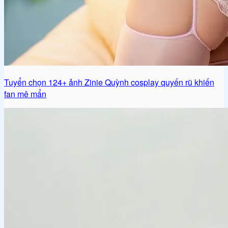
Tuyển chọn 124+ ảnh Zinie Quỳnh cosplay quyến rũ khiến
fan mê mẩn