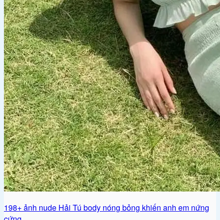
198+ ảnh nude Hải Tú body nóng bỏng khiến anh em nứng
cứng