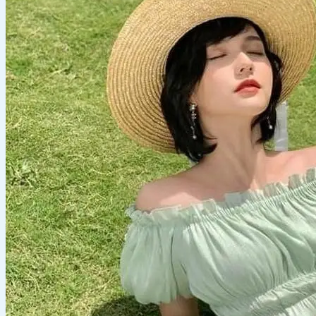
Ảnh meme
Sticker
Giới thiệu
Liên hệ
Chính Sách Bảo Mật
Chính Sách Đổi Trả
Chính Sách Vận Chuyển Và Đổi Trả
Điều Khoản & Chính Sách
Ảnh gái
Ảnh anime
Tìm
kiếm: