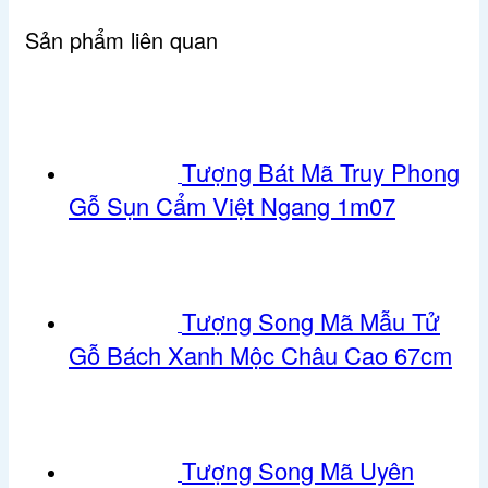
Giáp
Gỗ
Sản phẩm liên quan
Hương
Ta
Cao
1m6
số
Tượng Bát Mã Truy Phong
lượng
Gỗ Sụn Cẩm Việt Ngang 1m07
Tượng Song Mã Mẫu Tử
Gỗ Bách Xanh Mộc Châu Cao 67cm
Tượng Song Mã Uyên