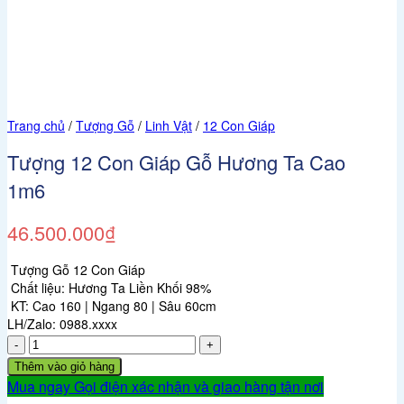
Trang chủ
/
Tượng Gỗ
/
Linh Vật
/
12 Con Giáp
Tượng 12 Con Giáp Gỗ Hương Ta Cao
1m6
46.500.000
₫
Tượng Gỗ 12 Con Giáp
Chất liệu: Hương Ta Liền Khối 98%
KT: Cao 160 | Ngang 80 | Sâu 60cm
LH/Zalo: 0988.xxxx
Tượng
12
Thêm vào giỏ hàng
Con
Mua ngay
Gọi điện xác nhận và giao hàng tận nơi