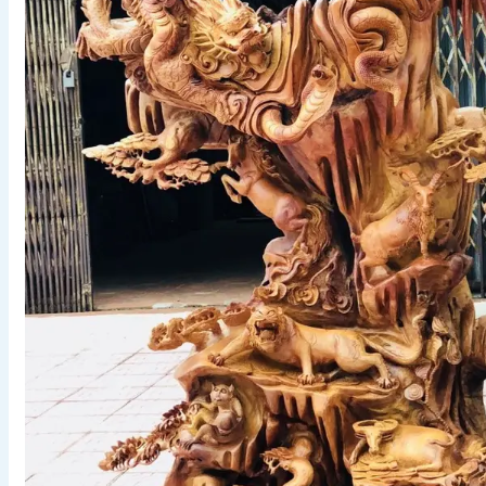
Ảnh meme
Sticker
Giới thiệu
Liên hệ
Chính Sách Bảo Mật
Chính Sách Đổi Trả
Chính Sách Vận Chuyển Và Đổi Trả
Điều Khoản & Chính Sách
Ảnh gái
Ảnh anime
Tìm
kiếm: