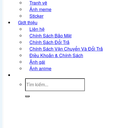
Tranh vẽ
Ảnh meme
Sticker
Giới thiệu
Liên hệ
Chính Sách Bảo Mật
Chính Sách Đổi Trả
Chính Sách Vận Chuyển Và Đổi Trả
Điều Khoản & Chính Sách
Ảnh gái
Ảnh anime
Tìm
kiếm: