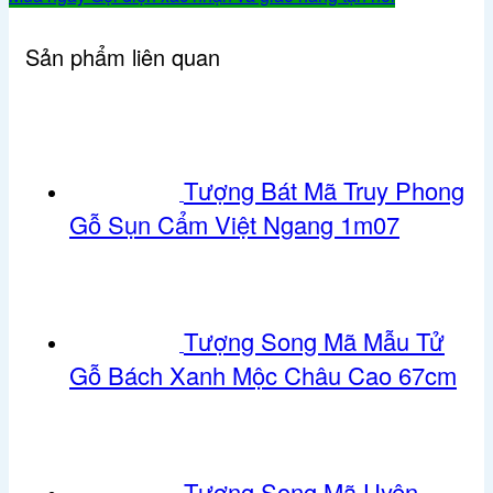
Bình
Gỗ
Sản phẩm liên quan
Vương
Mộc
Tử
Đàn
Khảm
Tượng Bát Mã Truy Phong
Bách
Bảo
Gỗ Sụn Cẩm Việt Ngang 1m07
Cao
28cm
số
lượng
Tượng Song Mã Mẫu Tử
Gỗ Bách Xanh Mộc Châu Cao 67cm
Tượng Song Mã Uyên