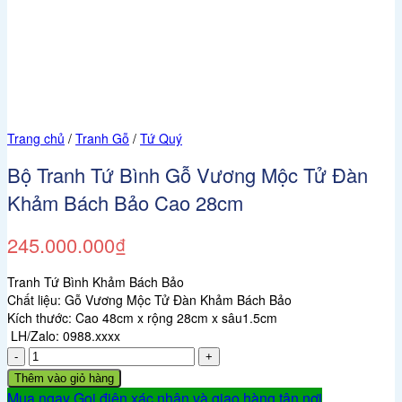
Trang chủ
/
Tranh Gỗ
/
Tứ Quý
Bộ Tranh Tứ Bình Gỗ Vương Mộc Tử Đàn
Khảm Bách Bảo Cao 28cm
245.000.000
₫
Tranh Tứ Bình Khảm Bách Bảo
Chất liệu: Gỗ Vương Mộc Tử Đàn Khảm Bách Bảo
Kích thước: Cao 48cm x rộng 28cm x sâu1.5cm
LH/Zalo: 0988.xxxx
Bộ
Tranh
Thêm vào giỏ hàng
Tứ
Mua ngay
Gọi điện xác nhận và giao hàng tận nơi