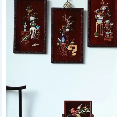
Ảnh meme
Sticker
Giới thiệu
Liên hệ
Chính Sách Bảo Mật
Chính Sách Đổi Trả
Chính Sách Vận Chuyển Và Đổi Trả
Điều Khoản & Chính Sách
Ảnh gái
Ảnh anime
Tìm
kiếm: