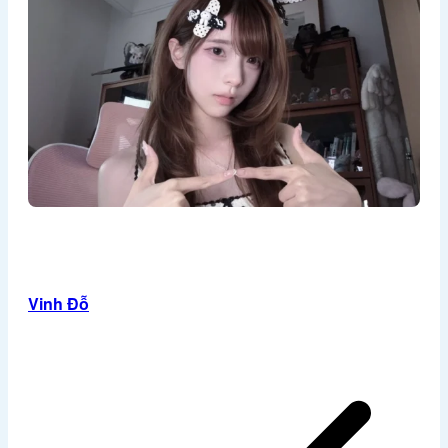
Ảnh meme
Sticker
Giới thiệu
Liên hệ
Chính Sách Bảo Mật
Chính Sách Đổi Trả
Chính Sách Vận Chuyển Và Đổi Trả
Điều Khoản & Chính Sách
Ảnh gái
Ảnh anime
Tìm
kiếm:
Vinh Đỗ