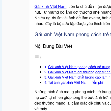
Gái xinh Việt Nam
luôn là chủ đề nhận được
hút. Từ những bộ ảnh đời thường nhẹ nhàng 
Nhiều người tìm tải ảnh để làm avatar, ảnh 
nhau, đây là bộ sưu tập được yêu thích trên 
Gái xinh Việt Nam phong cách trẻ 
Nội Dung Bài Viết
Gái xinh Việt Nam phong cách trẻ trung
Gái xinh Việt Nam đời thường đẹp tự nh
Gái xinh Việt Nam chất lượng cao làm h
Tải ảnh gái xinh Việt Nam miễn phí
Những hình ảnh mang phong cách trẻ trung 
nụ cười tự nhiên giúp tổng thể bức ảnh trở 
đẹp thường mang lại cảm giác dễ chịu và c
về máy.