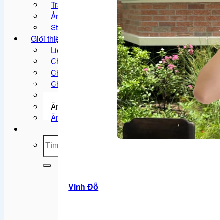
Tranh vẽ
Ảnh meme
Sticker
Giới thiệu
Liên hệ
Chính Sách Bảo Mật
Chính Sách Đổi Trả
Chính Sách Vận Chuyển Và Đổi Trả
Điều Khoản & Chính Sách
Ảnh gái
Ảnh anime
Tìm
kiếm:
Vinh Đỗ