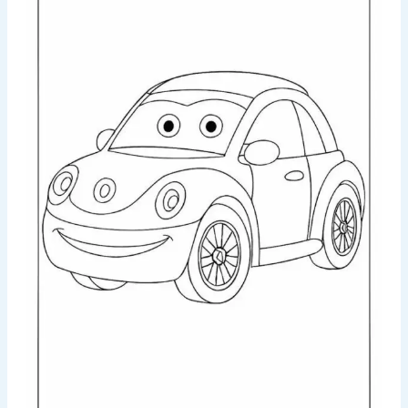
Ảnh meme
Sticker
Giới thiệu
Liên hệ
Chính Sách Bảo Mật
Chính Sách Đổi Trả
Chính Sách Vận Chuyển Và Đổi Trả
Điều Khoản & Chính Sách
Ảnh gái
Ảnh anime
Tìm
kiếm: