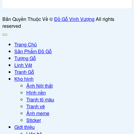
Bản Quyền Thuộc Về ©
Đồ Gỗ Vinh Vượng
All rights
reserved
Trang Chủ
Sản Phẩm Đồ Gỗ
Tượng Gỗ
Linh Vật
Tranh Gỗ
Kho hình
Ảnh Nội thất
Hình nền
Tranh tô màu
Tranh vẽ
Ảnh meme
Sticker
Giới thiệu
Liên hệ