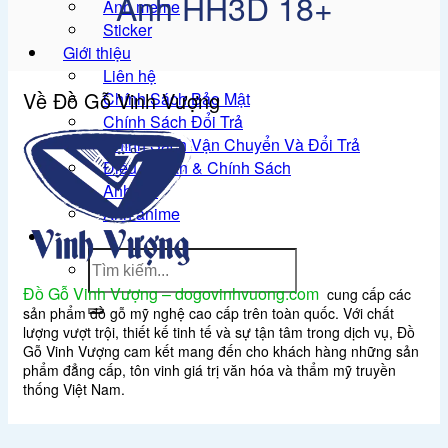
Ảnh HH3D 18+
Ảnh meme
Sticker
Giới thiệu
Liên hệ
Về Đồ Gỗ Vinh Vượng
Chính Sách Bảo Mật
Chính Sách Đổi Trả
Chính Sách Vận Chuyển Và Đổi Trả
Điều Khoản & Chính Sách
Ảnh gái
Ảnh anime
Tìm
kiếm:
Đồ Gỗ Vinh Vượng – dogovinhvuong.com
cung cấp các
sản phẩm đồ gỗ mỹ nghệ cao cấp trên toàn quốc. Với chất
lượng vượt trội, thiết kế tinh tế và sự tận tâm trong dịch vụ, Đồ
Gỗ Vinh Vượng cam kết mang đến cho khách hàng những sản
phẩm đẳng cấp, tôn vinh giá trị văn hóa và thẩm mỹ truyền
thống Việt Nam.