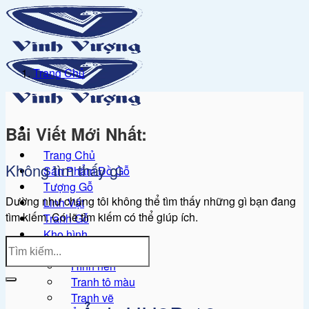
Bỏ
qua
nội
dung
Trang Chủ
Bài Viết Mới Nhất:
Trang Chủ
Không tìm thấy gì
Sản Phẩm Đồ Gỗ
Tượng Gỗ
Dường như chúng tôi không thể tìm thấy những gì bạn đang
Linh Vật
tìm kiếm. Có lẽ tìm kiếm có thể giúp ích.
Tranh Gỗ
Kho hình
Ảnh Nội thất
Hình nền
Tranh tô màu
Tranh vẽ