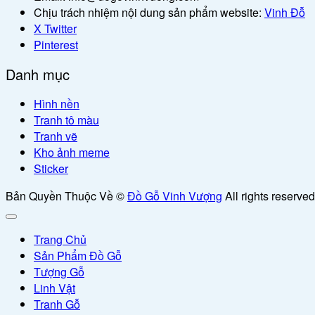
Chịu trách nhiệm nội dung sản phẩm website:
Vinh Đỗ
X Twitter
Pinterest
Danh mục
Hình nền
Tranh tô màu
Tranh vẽ
Kho ảnh meme
Sticker
Bản Quyền Thuộc Về ©
Đồ Gỗ Vinh Vượng
All rights reserved
Trang Chủ
Sản Phẩm Đồ Gỗ
Tượng Gỗ
Linh Vật
Tranh Gỗ