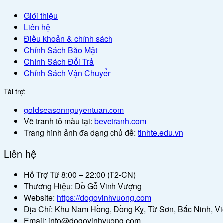
Giới thiệu
Liên hệ
Điều khoản & chính sách
Chính Sách Bảo Mật
Chính Sách Đổi Trả
Chính Sách Vận Chuyển
Tài trợ:
goldseasonnguyentuan.com
Vẽ tranh tô màu tại:
bevetranh.com
Trang hình ảnh đa dạng chủ đề:
tinhte.edu.vn
Liên hệ
Hỗ Trợ Từ 8:00 – 22:00 (T2-CN)
Thương Hiệu: Đồ Gỗ Vinh Vượng
Website:
https://dogovinhvuong.com
Địa Chỉ: Khu Nam Hồng, Đồng Kỵ, Từ Sơn, Bắc Ninh, V
Email: info@dogovinhvuong.com