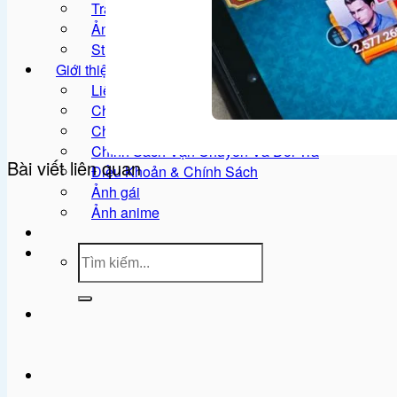
Tranh vẽ
Ảnh meme
Sticker
Giới thiệu
Liên hệ
Chính Sách Bảo Mật
Chính Sách Đổi Trả
Chính Sách Vận Chuyển Và Đổi Trả
Bài viết liên quan
Điều Khoản & Chính Sách
Ảnh gái
Ảnh anime
Tìm
kiếm: