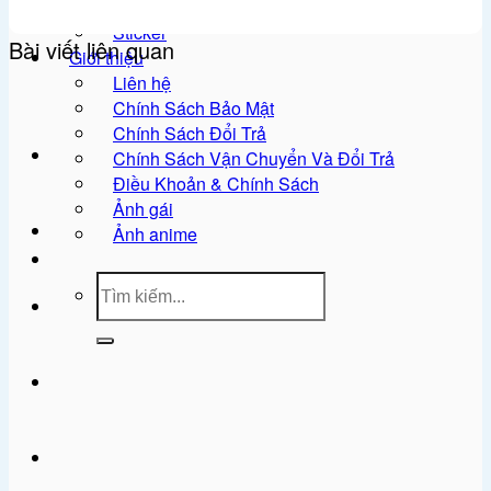
Ảnh meme
Sticker
Bài viết liên quan
Giới thiệu
Liên hệ
Chính Sách Bảo Mật
Chính Sách Đổi Trả
Chính Sách Vận Chuyển Và Đổi Trả
Điều Khoản & Chính Sách
Ảnh gái
Ảnh anime
Tìm
kiếm: