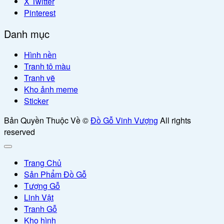
X Twitter
Pinterest
Danh mục
Hình nền
Tranh tô màu
Tranh vẽ
Kho ảnh meme
Sticker
Bản Quyền Thuộc Về ©
Đồ Gỗ Vinh Vượng
All rights
reserved
Trang Chủ
Sản Phẩm Đồ Gỗ
Tượng Gỗ
Linh Vật
Tranh Gỗ
Kho hình