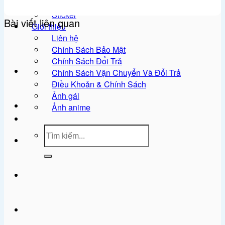
Ảnh meme
Sticker
Bài viết liên quan
Giới thiệu
Liên hệ
Chính Sách Bảo Mật
Chính Sách Đổi Trả
Chính Sách Vận Chuyển Và Đổi Trả
Điều Khoản & Chính Sách
Ảnh gái
Ảnh anime
Tìm
kiếm: