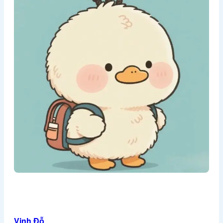
Ảnh meme
Sticker
Giới thiệu
Liên hệ
Chính Sách Bảo Mật
Chính Sách Đổi Trả
Chính Sách Vận Chuyển Và Đổi Trả
Điều Khoản & Chính Sách
Ảnh gái
Ảnh anime
Tìm
kiếm:
Vinh Đỗ