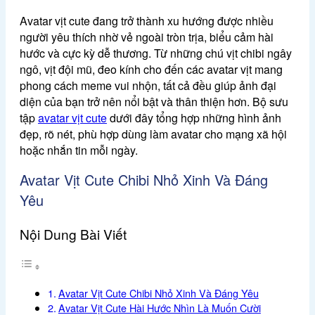
Avatar vịt cute đang trở thành xu hướng được nhiều
người yêu thích nhờ vẻ ngoài tròn trịa, biểu cảm hài
hước và cực kỳ dễ thương. Từ những chú vịt chibi ngây
ngô, vịt đội mũ, đeo kính cho đến các avatar vịt mang
phong cách meme vui nhộn, tất cả đều giúp ảnh đại
diện của bạn trở nên nổi bật và thân thiện hơn. Bộ sưu
tập
avatar vịt cute
dưới đây tổng hợp những hình ảnh
đẹp, rõ nét, phù hợp dùng làm avatar cho mạng xã hội
hoặc nhắn tin mỗi ngày.
Avatar Vịt Cute Chibi Nhỏ Xinh Và Đáng
Yêu
Nội Dung Bài Viết
Avatar Vịt Cute Chibi Nhỏ Xinh Và Đáng Yêu
Avatar Vịt Cute Hài Hước Nhìn Là Muốn Cười