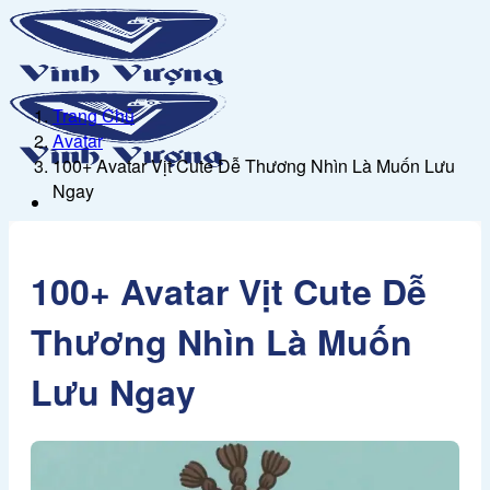
Bỏ
qua
nội
dung
Trang Chủ
Avatar
100+ Avatar Vịt Cute Dễ Thương Nhìn Là Muốn Lưu
Ngay
Trang Chủ
Sản Phẩm Đồ Gỗ
100+ Avatar Vịt Cute Dễ
Tượng Gỗ
Linh Vật
Thương Nhìn Là Muốn
Tranh Gỗ
Kho hình
Lưu Ngay
Ảnh Nội thất
Hình nền
Tranh tô màu
Tranh vẽ