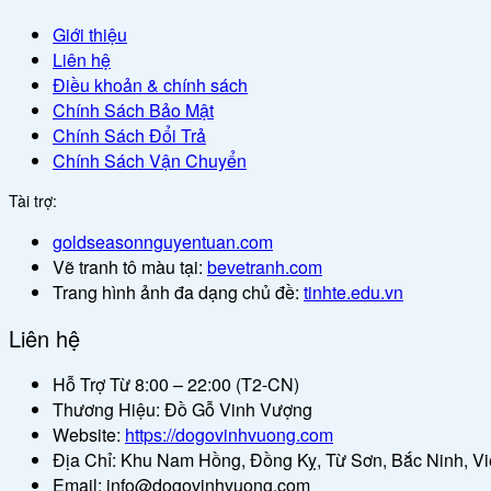
Giới thiệu
Liên hệ
Điều khoản & chính sách
Chính Sách Bảo Mật
Chính Sách Đổi Trả
Chính Sách Vận Chuyển
Tài trợ:
goldseasonnguyentuan.com
Vẽ tranh tô màu tại:
bevetranh.com
Trang hình ảnh đa dạng chủ đề:
tinhte.edu.vn
Liên hệ
Hỗ Trợ Từ 8:00 – 22:00 (T2-CN)
Thương Hiệu: Đồ Gỗ Vinh Vượng
Website:
https://dogovinhvuong.com
Địa Chỉ: Khu Nam Hồng, Đồng Kỵ, Từ Sơn, Bắc Ninh, V
Email: info@dogovinhvuong.com