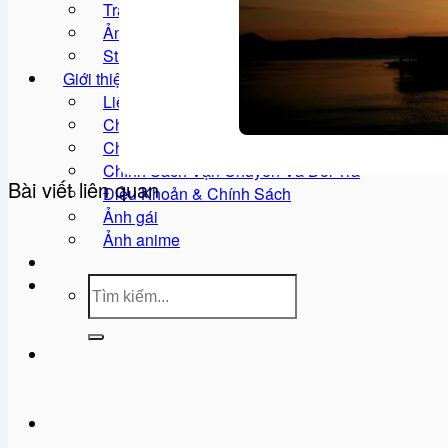
Tranh vẽ
Ảnh meme
Sticker
Giới thiệu
Liên hệ
Chính Sách Bảo Mật
Chính Sách Đổi Trả
Chính Sách Vận Chuyển Và Đổi Trả
Bài viết liên quan
Điều Khoản & Chính Sách
Ảnh gái
Ảnh anime
Tìm
kiếm: