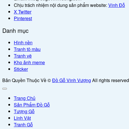
Chịu trách nhiệm nội dung sản phẩm website:
Vinh Đỗ
X Twitter
Pinterest
Danh mục
Hình nền
Tranh tô màu
Tranh vẽ
Kho ảnh meme
Sticker
Bản Quyền Thuộc Về ©
Đồ Gỗ Vinh Vượng
All rights reserved
Trang Chủ
Sản Phẩm Đồ Gỗ
Tượng Gỗ
Linh Vật
Tranh Gỗ