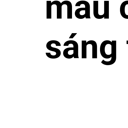
màu 
sáng 