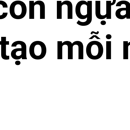
con ngựa
tạo mỗi 