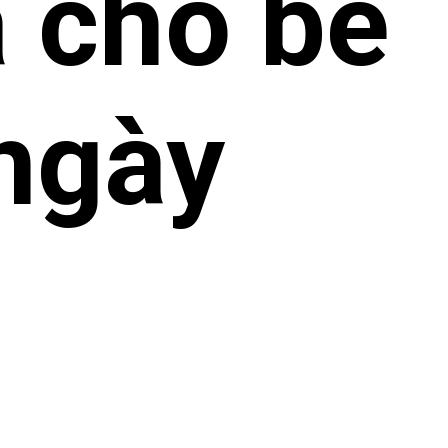
 cho bé
ngày