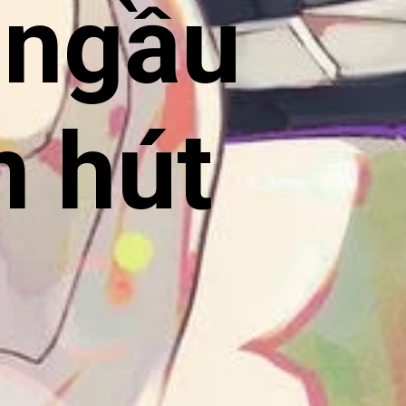
 ngầu
n hút