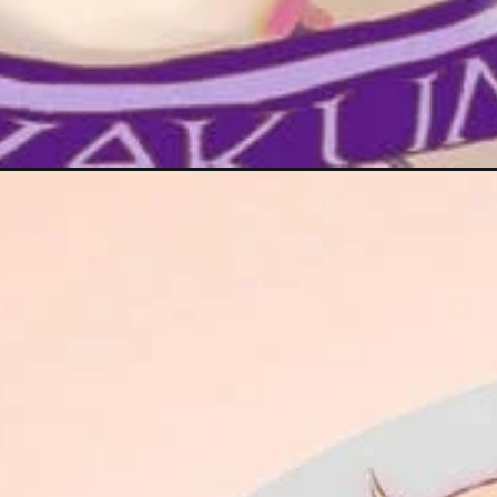
Đang mở
https://dogovinhvuong.com/hinh-anh-anime-nu-n