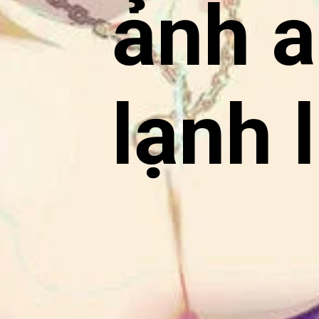
ảnh 
lạnh 