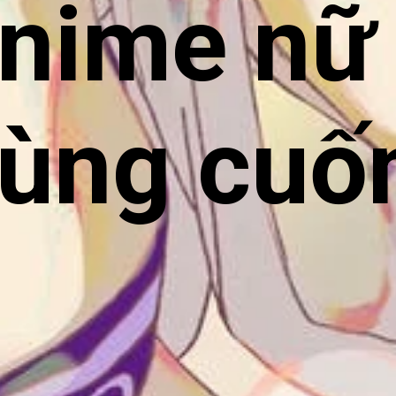
anime nữ
lùng cuố