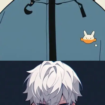
Đang mở
https://dogovinhvuong.com/anh-chibi-nam-lanh-lung/