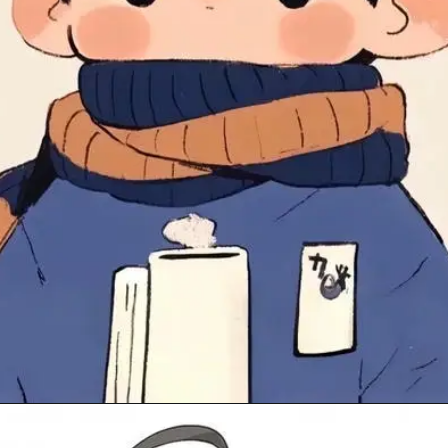
Đang mở
https://dogovinhvuong.com/anh-chibi-nam-lanh-lung/