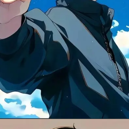
Đang mở
https://dogovinhvuong.com/anh-chibi-nam-lanh-lung/