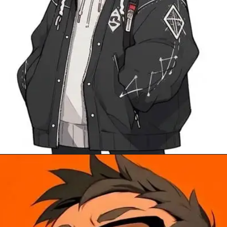
Đang mở
https://dogovinhvuong.com/anh-chibi-nam-lanh-lung/