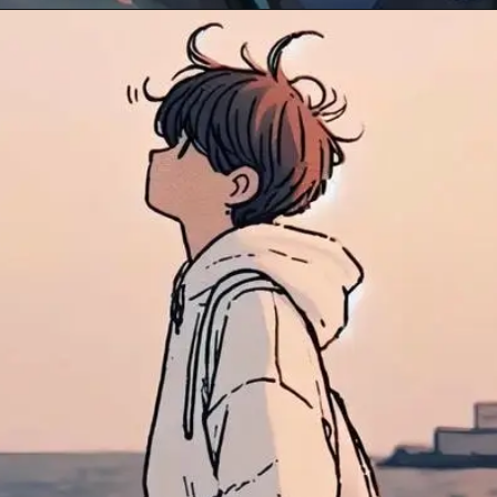
Đang mở
https://dogovinhvuong.com/anh-chibi-nam-lanh-lung/