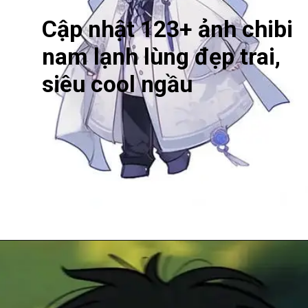
Cập nhật 123+ ảnh chibi
nam lạnh lùng đẹp trai,
siêu cool ngầu
Đang mở
https://dogovinhvuong.com/anh-chibi-nam-lanh-lung/