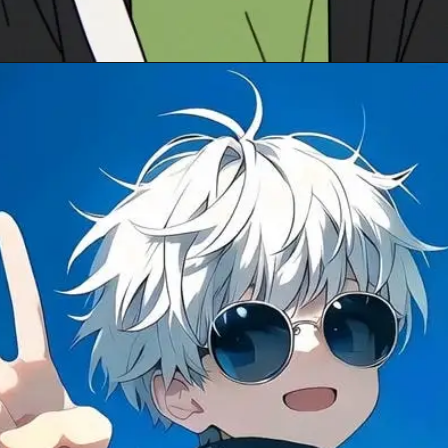
Đang mở
https://dogovinhvuong.com/anh-chibi-nam-lanh-lung/