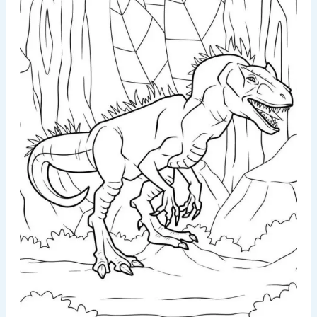
Ảnh meme
Sticker
Giới thiệu
Liên hệ
Chính Sách Bảo Mật
Chính Sách Đổi Trả
Chính Sách Vận Chuyển Và Đổi Trả
Điều Khoản & Chính Sách
Ảnh gái
Ảnh anime
Tìm
kiếm: